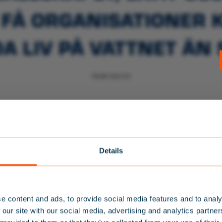
. FÅ ORGANISATIONER 
A LIV PÅ VATTNET ÄN 
TEAM BALTIC
RELATERADE PRODUKTE
Details
BALTIC LIFEJACKETS
e content and ads, to provide social media features and to analy
 our site with our social media, advertising and analytics partn
ÄL DIG TILL VÅRT NYHETS