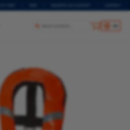
 FLYTVÄST
B2B
INDUSTRI OCH SJÖFART
KONTAKT
SV