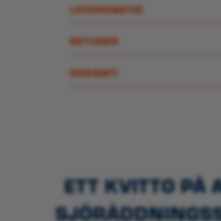
LEVERANSTID
RETURER
GARANTI
ETT KVITTO PÅ 
SJÖRÄDDNINGSSÄ