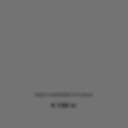
DOCK FLOATATION FLYTJACKA
4.198
kr