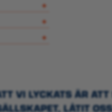
ATT VI LYCKATS ÄR AT
LLSKAPET, LÅTIT OS