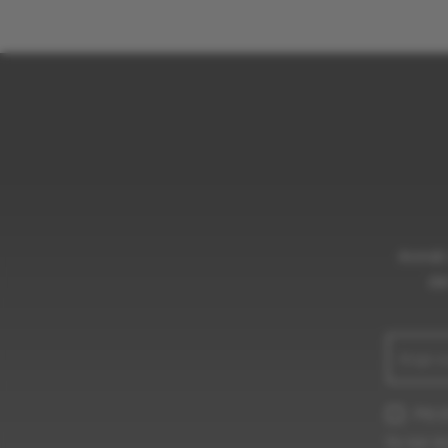
Anmäl 
de
Jag g
Du kan än