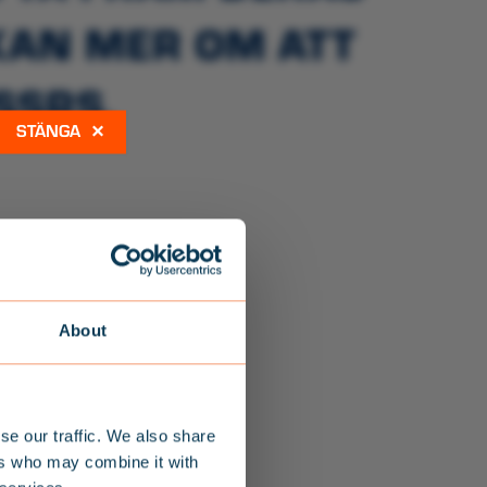
KAN MER OM ATT
SSRS.
×
R
About
se our traffic. We also share
ers who may combine it with
BREV