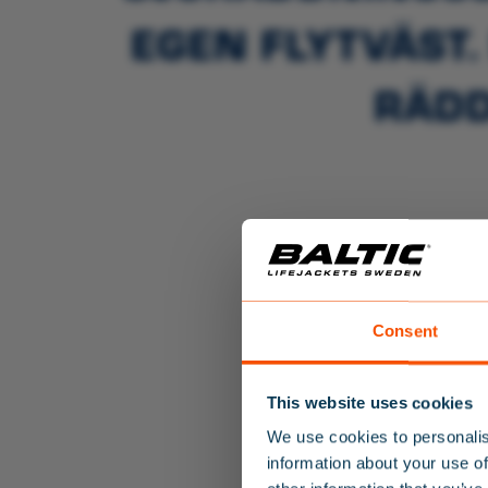
EGEN FLYTVÄST
RÄDD
Consent
This website uses cookies
We use cookies to personalis
information about your use of
ANM