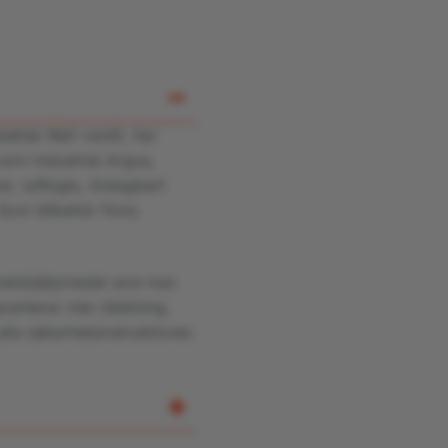
atisk Ma1-ventil, har
m Industrial Argus,
r, lyftögla, löstagbart
om tillbehör finns
erhetshjälpmedel som kan
ranterar inte räddning.
alla säkerhetsinstruktioner.