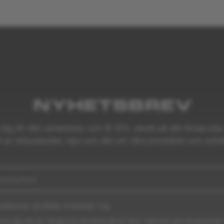
NYHETSBREV
dig till vårt nyhetsbrev och få 10% rabatt på ditt första köp
l av erbjudanden, tips och råd om våra produkter och nyhet
odkänner att Baltic kontaktar mig
dra dig när du vill genom att klicka på en länk i sidfoten på meddelanden