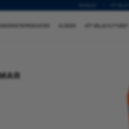
OM BALTIC
ATT VÄLJA
SÄKERHETSPRODUKTER
KLÄDER
ATT VÄLJA FLYTVÄST
MMAR