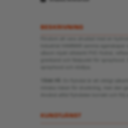
BESKRIVNING
Förutom att vara utrustad med en hydrost
Industrial HAMMAR samma egenskaper so
såsom mjukt slitstarkt PVC-fodral, reflexe
grenband och fästpunkt för sprayhood. S
sprayhood och nödljus.
TÄNK PÅ:
En flytväst är ett viktigt säk
minska risken för drunkning, men den ga
Använd alltid flytvästen korrekt och följ 
KUNDTJÄNST