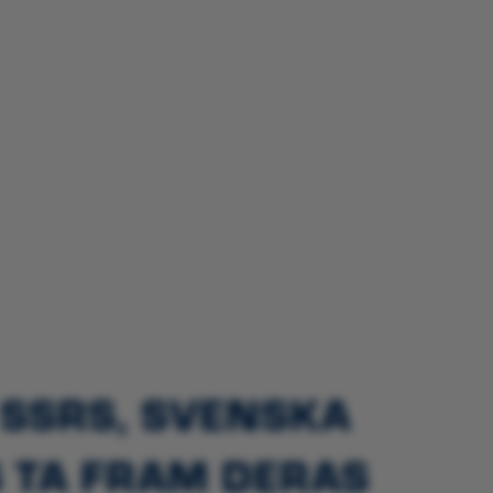
T SSRS, SVENSKA
S TA FRAM DERAS