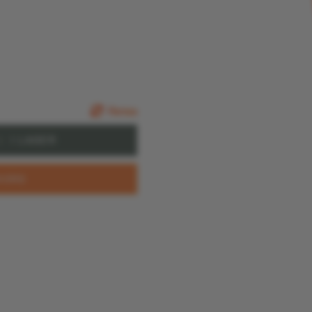
Rensa
|
UKORG