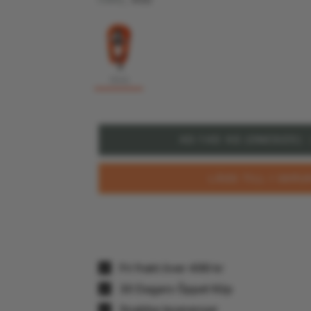
7510
Slut i lager
40-140 KG (ONESIZE)
LÄGG TILL I VAR
Fri frakt över 499 kr
30 Dagars Öppet Köp
Snabba leveranser