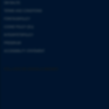
OM BALTIC
TERMS AND CONDITIONS
FÖRETAGSPOLICY
COOKIE POLICY (EU)
INTEGRITETSPOLICY
PRESSRUM
ACCESSIBILITY STATEMENT
FÖLJ OSS PÅ SOCIALA MEDIER
Följ oss på Instagram
Följ oss på Facebook
Följ oss på YouTube
Följ oss på LinkedIn