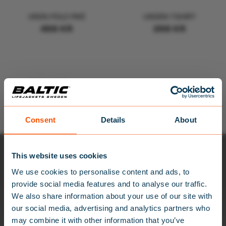
VIKEN POLO PIKÉ
UNDEN T-SHIRT
498
KR
298
KR
Visar alla 2 resultat
Consent
Details
About
×
This website uses cookies
NYHETSBREV
We use cookies to personalise content and ads, to
provide social media features and to analyse our traffic.
Anmäl dig till vårt nyhetsbrev och få 10% rabatt på ditt första
We also share information about your use of our site with
köp och ta del av erbjudanden, tips och råd om våra
our social media, advertising and analytics partners who
produkter och nyheter.
may combine it with other information that you’ve