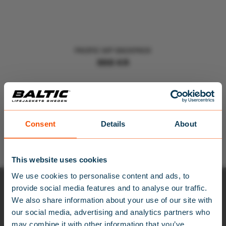
PACIFIC WP BACKPACK
998
KR
Endast ett sökresultat
Consent
Details
About
×
This website uses cookies
We use cookies to personalise content and ads, to
provide social media features and to analyse our traffic.
We also share information about your use of our site with
NYHETSBREV
our social media, advertising and analytics partners who
may combine it with other information that you’ve