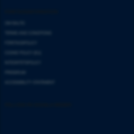
FÖRETAGSINFORMATION
OM BALTIC
TERMS AND CONDITIONS
FÖRETAGSPOLICY
COOKIE POLICY (EU)
INTEGRITETSPOLICY
PRESSRUM
ACCESSIBILITY STATEMENT
FÖLJ OSS PÅ SOCIALA MEDIER
Följ oss på Instagram
Följ oss på Facebook
Följ oss på YouTube
Följ oss på LinkedIn