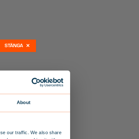
×
About
LYTVÄST
se our traffic. We also share