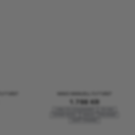
FLYTVÄST
MAKO MANUELL FLYTVÄST
1.798
KR
D-RING FÖR DÖDMANSGREPP
FÖR FISKE
KORTARE MODELL
MANUELL UPPBLÅSNING
SMART FÖRVARING