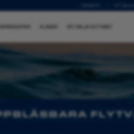
OM BALTIC
ATT VÄLJA
TSPRODUKTER
KLÄDER
ATT VÄLJA FLYTVÄST
PPBLÅSBARA FLYT