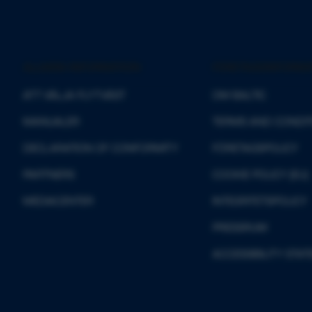
ALLMÄN INFORMATION
FÖRETAGSINFORMA
ATT VÄLJA FLYTVÄST
OM BALTIC
MANUALER
TERMS AND CONDIT
DECLARATION OF CONFORMITY
FÖRETAGSPOLICY
PARTNERS
COOKIE POLICY (EU)
MEDIACENTER
INTEGRITETSPOLICY
PRESSRUM
ACCESSIBILITY STA