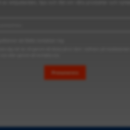
l av erbjudanden, tips och råd om våra produkter och nyhet
odkänner att Baltic kontaktar mig
dra dig när du vill genom att klicka på en länk i sidfoten på meddelanden
 oss eller genom att kontakta oss.