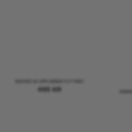
SERVICE AV UPPLÅSBAR FLYTVÄST
495
KR
WINN