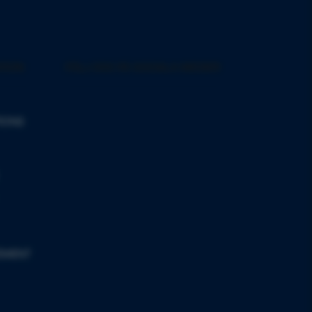
TION
FÖLJ OSS PÅ SOCIALA MEDIER
Följ oss på Instagram
Följ oss på Facebook
Följ oss på YouTube
Följ oss på LinkedIn
IONS
TEMENT