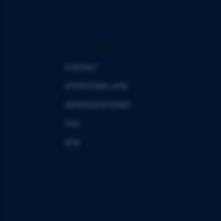
KUNDTJÄNST
KONTAKT
ÅTERFÖRSÄLJARE
SERVICESTATIONER
FAQ
B2B