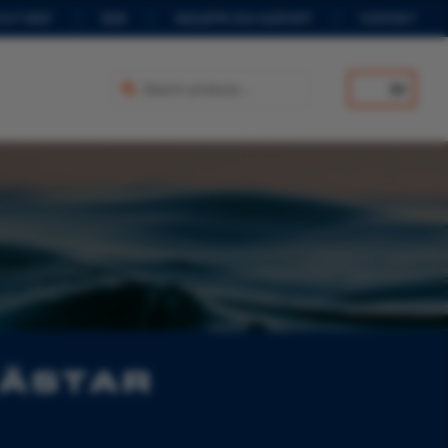
 FLYTVÄST
B2B
INDUSTRI OCH SJÖFART
KONTAKT
SV
VÄSTAR