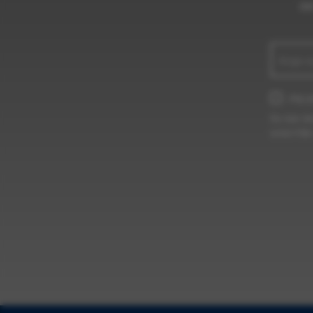
de
Jag g
Du kan än
emot från