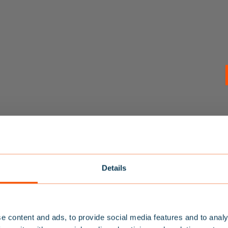
Details
 305 FLYTVÄST MANUELL
HYBRID 220 MANUELL F
2.198
KR
3.898
KR
BALTIC LIFEJACKETS
e content and ads, to provide social media features and to analy