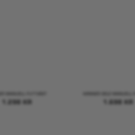
ER MANUELL FLYTVÄST
WINNER SELE MANUELL 
1.298
KR
1.698
KR