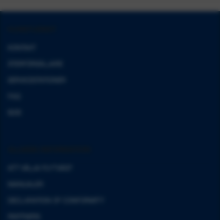
KUNDTJÄNST
KONTAKT
ÅTERFÖRSÄLJARE
SERVICESTATIONER
FAQ
B2B
ALLMÄN INFORMATION
ATT VÄLJA FLYTVÄST
MANUALER
DECLARATION OF CONFORMITY
PARTNERS