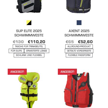
SUP ELITE 2025
AXENT 2025
SCHWIMMWESTE
SCHWIMMWESTE
€
130
€
110,20
€
65
€
52,60
TASCHE FÜR TRINKBEUTEL
ALLROUND-PRODUKT
FÜR SUPS
ERWEITERTE LÄNGE
GETEILTE VORDERSEITE
SCHLANK UND FLEXIBEL
FLEXIBLE PASSFORM
ANGEBOT!
ANGEBOT!