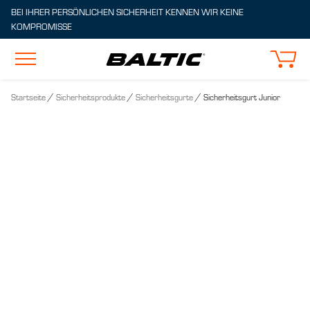
Zum
BEI IHRER PERSÖNLICHEN SICHERHEIT KENNEN WIR KEINE
Hauptinhalt
KOMPROMISSE
springen
/
/
/
Startseite
Sicherheitsprodukte
Sicherheitsgurte
Sicherheitsgurt Junior