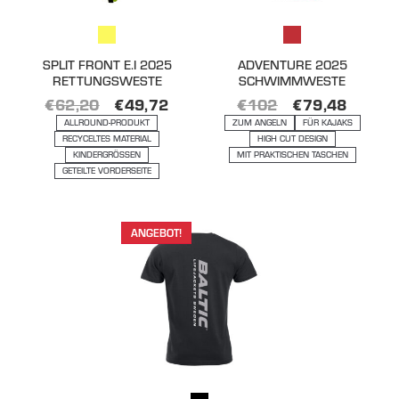
SPLIT FRONT E.I 2025
ADVENTURE 2025
RETTUNGSWESTE
SCHWIMMWESTE
€
62,20
€
49,72
€
102
€
79,48
ALLROUND-PRODUKT
ZUM ANGELN
FÜR KAJAKS
RECYCELTES MATERIAL
HIGH CUT DESIGN
KINDERGRÖSSEN
MIT PRAKTISCHEN TASCHEN
GETEILTE VORDERSEITE
ANGEBOT!