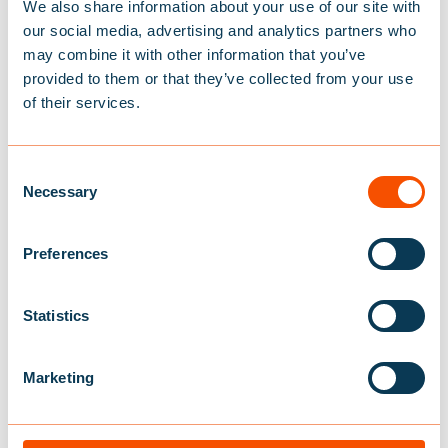
We also share information about your use of our site with
SRS.
our social media, advertising and analytics partners who
may combine it with other information that you’ve
TEAM BALTIC
provided to them or that they’ve collected from your use
of their services.
C
ERSATZTEILE
Necessary
o
n
ANGEBOT!
s
Preferences
e
n
t
Statistics
S
e
ANGEBOT!
Marketing
l
e
c