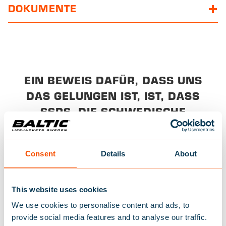
DOKUMENTE
EIN BEWEIS DAFÜR, DASS UNS
DAS GELUNGEN IST, IST, DASS
SSRS, DIE SCHWEDISCHE
SEENOTRETTUNGSGESELLSCHA
FT, UNS IHRE EIGENE
Consent
Details
About
SCHWIMMWESTE HERSTELLEN
LIESS. NUR WENIGE O
RGANISATIONEN WISSEN M
This website uses cookies
EHR ÜBER DIE RETTUNG VON L
We use cookies to personalise content and ads, to
provide social media features and to analyse our traffic.
EBEN AUF DEM WASSER ALS S