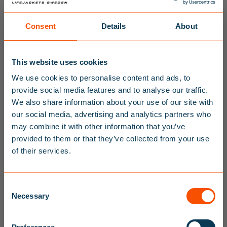
×
Consent
Details
About
This website uses cookies
We use cookies to personalise content and ads, to
provide social media features and to analyse our traffic.
CO2 PATRONE 38 GRAMM
SICHERUNGSSTIFT HR/UM
We also share information about your use of our site with
348
KR
118
KR
our social media, advertising and analytics partners who
NEWSLETTER
may combine it with other information that you’ve
REGISTRIEREN
provided to them or that they’ve collected from your use
of their services.
FÜR
15% RABATT
C
Necessary
o
Melden Sie sich für unseren Newsletter an und
n
erhalten Sie 15% Rabatt auf Ihren ersten Einkauf
s
und profitieren Sie von Angeboten, Tipps und