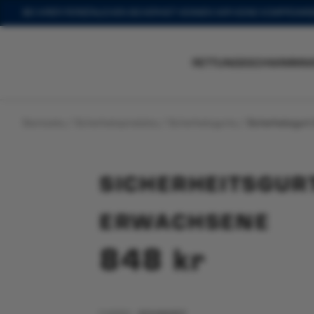
Zum
BEI IHRER PERSÖNLICHEN SICHERHEIT KENNEN WIR KEINE KOMPROMIS
Hauptinhalt
springen
Säkerhetssele Vuxen
Du siehst:
RETTUNGSSCHWIMMW
848
kr
Startseite
/
Sicherheitsprodukte
/
Sicherheitsgurte
/
Sicherheitsgur
SICHERHEITSGUR
ERWACHSENE
848
kr
FARBE
– SCHWARZ