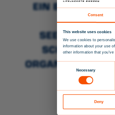
EIN BEWEIS DAF
Consent
DAS
SEENOTRETTUN
This website uses cookies
We use cookies to personalis
SCHWIMMWESTE
information about your use of
other information that you’ve
RGANISATIONEN 
C
Melden 
Necessary
o
Ihr
EBEN 
n
Rats
s
E-Mail-Adre
e
n
t
Deny
Ichbin d
S
Sie können 
e