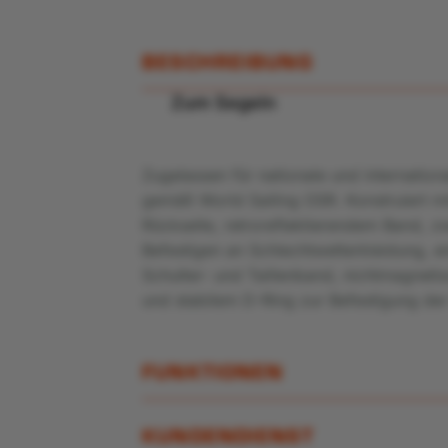
BESCHREIBUNG
Zum Segeln
Zugelassen für nationale und internatio
gemäß World Sailing OSR. Konstruiert mit
Rückseite, retroreflektierendem Band, 
Befestigen an Schlechtwetterkleidung, e
Schulter- und Taillenband, nichtmagneti
und stabilem D-Ring zur Befestigung der 
FUNKTIONEN
KUNDENDIENST