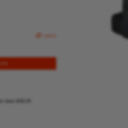
Leeren
ORB
gen über 80EUR