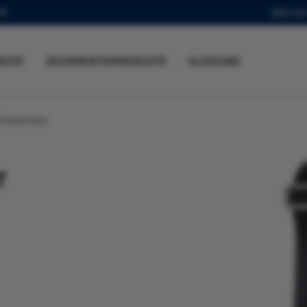
SE
ÜBER BAL
ESTE
SICHERHEITSPRODUKTE
KLEIDUNG
t Erwachsene
T