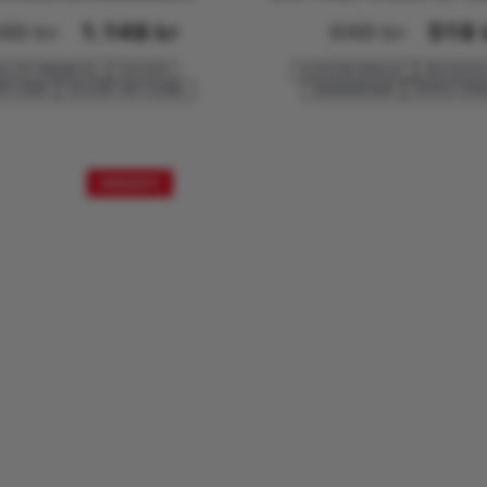
448
kr
1.148
kr
648
kr
518
HE FÜR TRINKBEUTEL
FÜR SUPS
ALLROUND-PRODUKT
RECYCELTES
RTE LÄNGE
SCHLANK UND FLEXIBEL
KINDERGRÖSSEN
GETEILTE VORD
ANGEBOT!