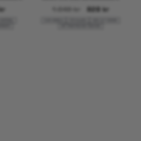
kr
1.048
kr
828
kr
 MATERIAL
ZUM ANGELN
FÜR KAJAKS
HIGH CUT DESIGN
ERSEITE
MIT PRAKTISCHEN TASCHEN