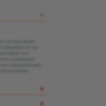
nale Hochseeregatten
 Stützplatten auf der
zwei Knebeln zum
infach verstellbarem
schen Edelstahlschnallen
Sicherheitsleine.