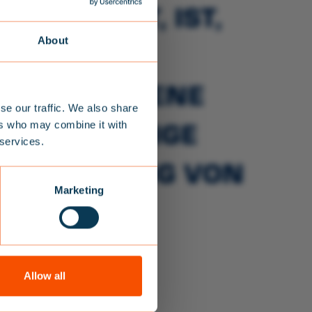
UNGEN IST, IST,
About
SCHE
S IHRE EIGENE
R
se our traffic. We also share
 NUR WENIGE O
ers who may combine it with
 services.
E RETTUNG VON L
batt auf
Marketing
 und
 SSRS.
Ihre.
Allow all
er von uns