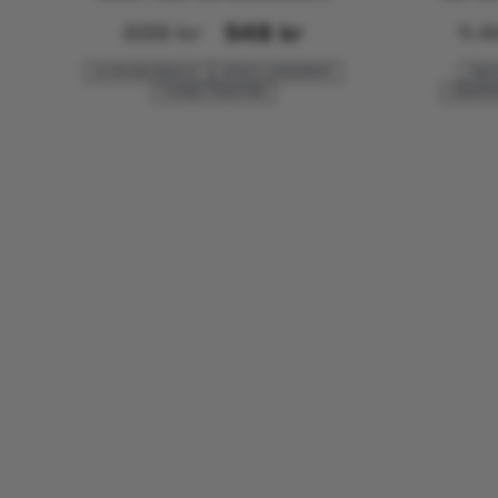
698
kr
548
kr
1.
ALLROUND-PRODUKT
GETEILTE VORDERSEITE
TASC
FLEXIBLE PASSFORM
ERWEITE