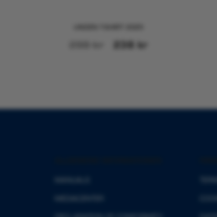
UNDEN T-SHIRT 2025
298
kr
238
kr
ALLGEMEINE INFORMATIONEN
FIR
MANUALS
TERM
MEDIACENTER
COOK
DECLARATION OF CONFORMITY
DAT