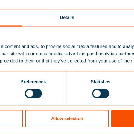
ÜR, DASS UNS DAS GEL
Details
S SSRS, DIE SCHWEDI
NEWSLETTER
GSGESELLSCHAFT, UN
REGISTRIEREN FÜ
e content and ads, to provide social media features and to analy
 HERSTELLEN LIESS.
 our site with our social media, advertising and analytics partn
15% RABATT
 provided to them or that they’ve collected from your use of their
WISSEN MEHR ÜBER DI
Sie sich für unseren Newsletter an und erhalten Sie 15% Ra
Preferences
Statistics
en ersten Einkauf und profitieren Sie von Angeboten, Tipps
AUF DEM WASSER ALS
chlägen zu unseren Produkten und Neuigkeiten. Geben Sie 
sse ein
TEAM BALTIC
Allow selection
amit einverstanden, dass Baltic mich kontaktiert
Ihre Meinung jederzeit ändern, indem Sie auf einen Link im Fußbereich d