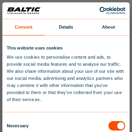
WARTUNG AUFBLASBARE
RETTUNGSWESTE
WINNER MANUELL
495
KR
RETTUNGSWESTE
×
Consent
Details
About
1.298
KR
This website uses cookies
We use cookies to personalise content and ads, to
provide social media features and to analyse our traffic.
We also share information about your use of our site with
our social media, advertising and analytics partners who
NEWSLETTER
may combine it with other information that you’ve
REGISTRIEREN
provided to them or that they’ve collected from your use
of their services.
FÜR
15% RABATT
C
WINNER GURT MANUELL
MAKO MANUELL
Necessary
RETTUNGSWESTE
RETTUNGSWESTE
o
Melden Sie sich für unseren Newsletter an und