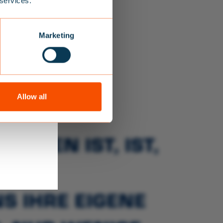
 services.
batt auf
Marketing
 und
Ihre.
Allow all
er von uns
UNGEN IST, IST,
SCHE
S IHRE EIGENE