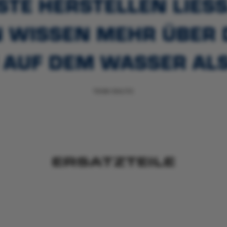
 HERSTELLEN LIESS.
WISSEN MEHR ÜBER DI
AUF DEM WASSER ALS
TEAM BALTIC
ERSATZTEILE