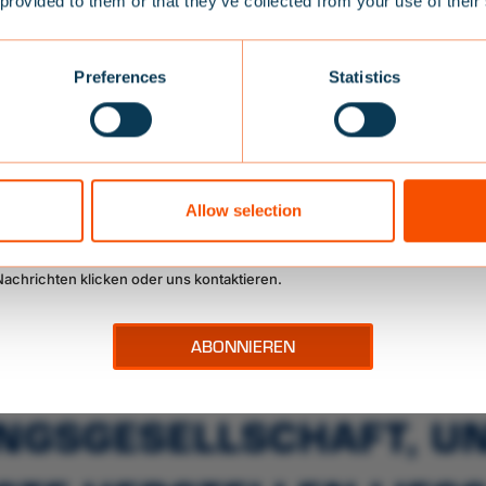
15% RABATT
 provided to them or that they’ve collected from your use of their
Sie sich für unseren Newsletter an und erhalten Sie 15% Ra
Preferences
Statistics
en ersten Einkauf und profitieren Sie von Angeboten, Tipps
chlägen zu unseren Produkten und Neuigkeiten. Geben Sie 
sse ein
Allow selection
amit einverstanden, dass Baltic mich kontaktiert
Ihre Meinung jederzeit ändern, indem Sie auf einen Link im Fußbereich d
Nachrichten klicken oder uns kontaktieren.
ÜR, DASS UNS DAS GEL
S SSRS, DIE SCHWEDI
GSGESELLSCHAFT, UN