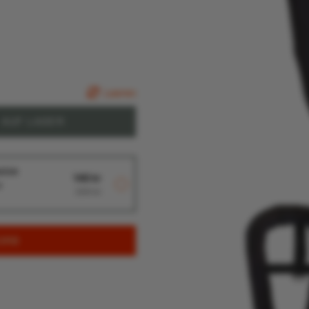
Leeren
size
148 kr
r
238 kr
ORB