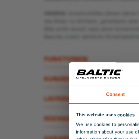
HINWEIS:
Schwimmhilfen dienen deiner S
das Risiko zu ertrinken, garantieren abe
Bitte achte darauf, dass deine Schwimmhi
Beachte zudem sämtliche Sicherheitshin
FUNKTIONEN
KUNDENDIENST
Consent
LIEFERZEIT
This website uses cookies
RÜCKGABE
We use cookies to personalis
information about your use of
GARANTIE