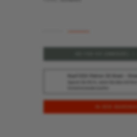
Vorrätig
40-150 KG (ONESIZE)
|
Kauf CO2-Patron 33 Gram - One
Sparen Sie 90 kr, wenn Sie dies mit Ihre
Schwimmweste kaufen
IN DEN WARENK