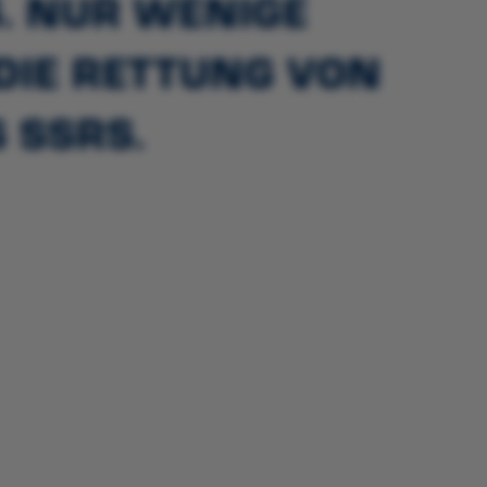
 NUR WENIGE O
E RETTUNG VON L
 SSRS.