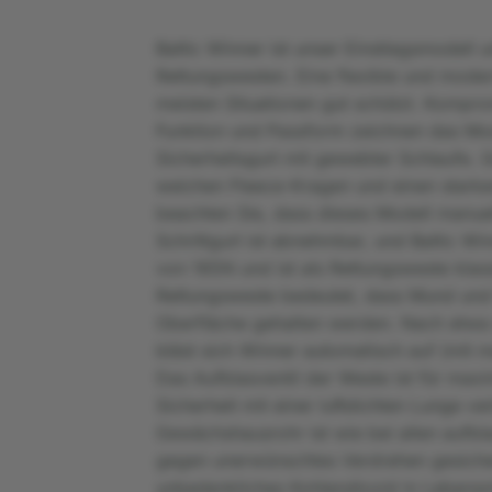
Baltic Winner ist unser Einstiegsmodell 
Rettungswesten. Eine flexible und moder
meisten Situationen gut schützt. Kompro
Funktion und Passform zeichnen das Model
Sicherheitsgurt mit gewebter Schlaufe. 
weichen Fleece-Kragen und einen starken
beachten Sie, dass dieses Modell manuel
Schrittgurt ist abnehmbar, und Baltic Win
von 165N und ist als Rettungsweste klassi
Rettungsweste bedeutet, dass Mund und
Oberfläche gehalten werden. Nach etwa
bläst sich Winner automatisch auf (mit m
Das Aufblasventil der Weste ist für max
Sicherheit mit einer luftdichten Lunge v
Gewächshausrohr ist wie bei allen aufbl
gegen unerwünschtes Verdrehen gesichert
unbedenkliches Kohlendioxid in Lebensmi