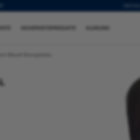
SE
ÜBER BAL
ESTE
SICHERHEITSPRODUKTE
KLEIDUNG
ner Manuell Rettungsweste
L