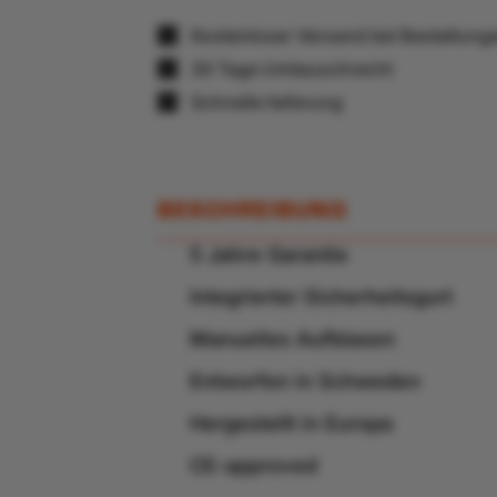
Kostenloser Versand bei Bestellun
30 Tage Umtauschrecht
Schnelle lieferung
BESCHREIBUNG
5 Jahre Garantie
Integrierter Sicherheitsgurt
Manuelles Aufblasen
Entworfen in Schweden
Hergestellt in Europa
CE-approved