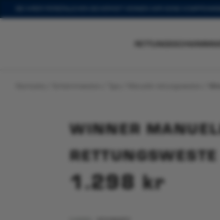
Zum
BEI IHRER PERSÖNLICHEN SICHERHEIT KENNEN WIR KEINE KOMPROMIS
Hauptinhalt
springen
Winner Manuell Flytväst
Du siehst:
RETTUNGSSCHWIMMW
1.298
kr
Startseite
/
Schwimmwesten
/
Type
/
Manuelle rettungswesten
/
Win
WINNER MANUEL
RETTUNGSWESTE
1.298
kr
FARBE
– SCHWARZ