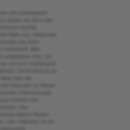
unter den aufblasbaren
ne Weste, die Sie in den
misslose Qualität,
l Baltic aus. Integrierter
Genießen Sie einen
 Außenstoff. Bitte
l aufgeblasen wird. Der
ner hat eine Tragfähigkeit
fiziert. Die Einstufung als
 Nase über der
 drei Sekunden im Wasser
anueller Unterstützung).
imale Funktion und
erbunden. Das
asbaren Baltics-Westen
. Das Treibmittel ist ein
ttelqualität.