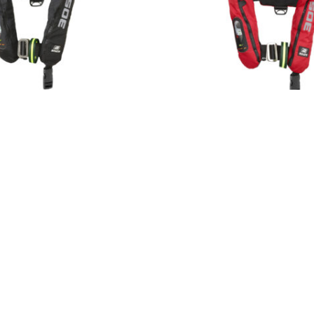
5 GURT SLA RETTUNGSWESTE
LEGEND 305 GURT RETT
€
300
€
240
–
€
2
TOMATISCHE GASBEFÜLLUNG
AUTOMATISCHE GASBEFÜLL
E PASSFORM
FÜR OFFSHORE-SEGELN
ERGONOMISCHE PASSFORM
ZU
GEPRÜFT
HOHER KOMFORT
HOHER KOMFORT
YHOOD UND NOTBELEUCHTUNG