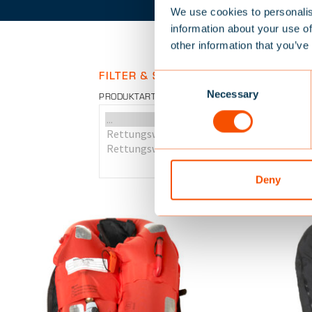
We use cookies to personalis
information about your use of
other information that you’ve
FILTER & SORTIERUNG
C
Necessary
o
PRODUKTART
EINSATZBEREI
n
s
e
n
t
Deny
S
e
l
e
c
t
i
o