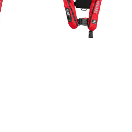
UNGSWESTE
LEGEND 305 RETTUNGSWESTE
50
€
230
UNG
AUTOMATISCHE GASBEFÜLLUNG
M SEGELN
ERGONOMISCHE PASSFORM
FÜR MOTORBOOTE
HOHER KOMFORT