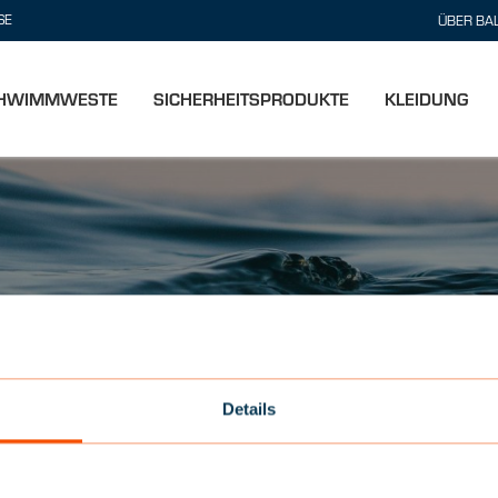
SE
ÜBER BAL
CHWIMMWESTE
SICHERHEITSPRODUKTE
KLEIDUNG
Details
E RETTUNGSWESTE