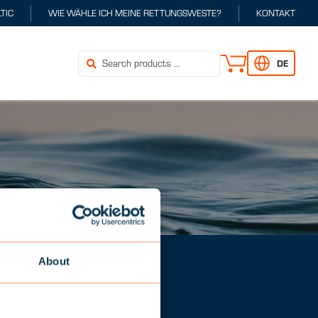
TIC
WIE WÄHLE ICH MEINE RETTUNGSWESTE?
KONTAKT
DE
About
N 275N