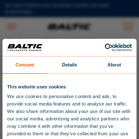
Zum
BEI IHRER PERSÖNLICHEN SICHERHEIT KENNEN WIR KEINE
Hauptinhalt
KOMPROMISSE
springen
ES KONNTE
NICHTS
×
Consent
Details
About
GEFUNDEN
WERDEN.
This website uses cookies
We use cookies to personalise content and ads, to
Entschuldigung, aber zu deinen Suchbegriffen wurde nichts passendes
provide social media features and to analyse our traffic.
gefunden. Bitte versuche es mit anderen Stichwörtern noch einmal.
We also share information about your use of our site with
our social media, advertising and analytics partners who
Suchen
NEWSLETTER
nach:
may combine it with other information that you’ve
REGISTRIEREN
provided to them or that they’ve collected from your use